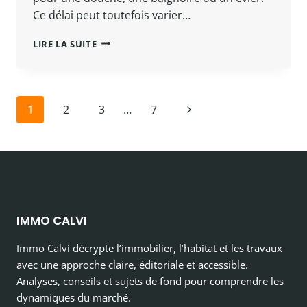
Ce délai peut toutefois varier…
TEMPS
LIRE LA SUITE
DE
SÉCHAGE
D’UN
JOINT
Navigation
Page
1
2
3
…
7
SILICONE
:
de
suivante
COMBIEN
DE
page
TEMPS
ATTENDRE
AVANT
L’EAU
IMMO CALVI
Immo Calvi décrypte l’immobilier, l’habitat et les travaux
avec une approche claire, éditoriale et accessible.
Analyses, conseils et sujets de fond pour comprendre les
dynamiques du marché.