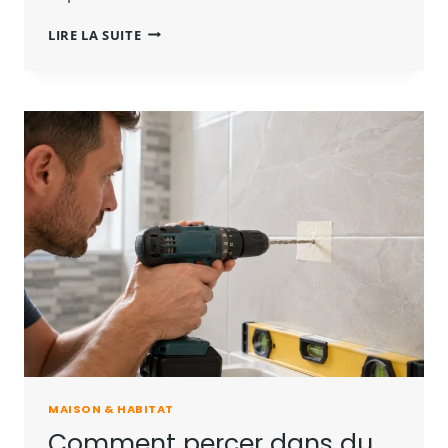
BARDAGE
LIRE LA SUITE
FIBRE
CIMENT
:
COMPOSITION,
POSE
ET
PRIX
AU
M²
MAISON & HABITAT
Comment percer dans du