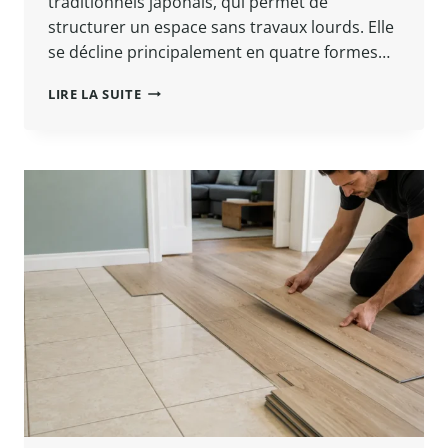
traditionnels japonais, qui permet de
structurer un espace sans travaux lourds. Elle
se décline principalement en quatre formes…
CLOISON
LIRE LA SUITE
JAPONAISE
:
QUEL
MODÈLE
CHOISIR
POUR
SÉPARER
UNE
PIÈCE