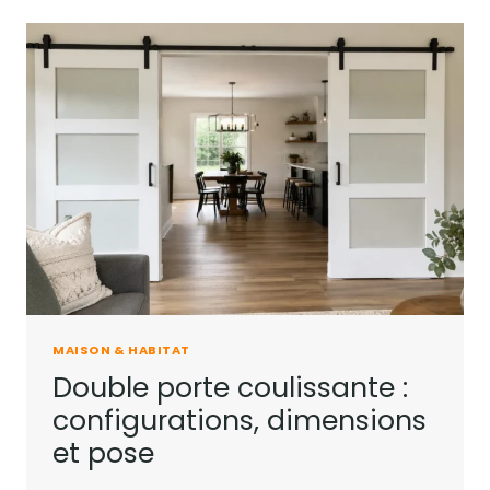
:
MÉTHODE,
MATÉRIEL
ET
PRÉCAUTIONS
À
CONNAÎTRE
MAISON & HABITAT
Double porte coulissante :
configurations, dimensions
et pose