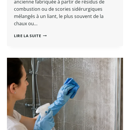
ancienne fabriquée à partir de résidus de
combustion ou de scories sidérurgiques
mélangés à un liant, le plus souvent de la
chaux ou…
MUR
LIRE LA SUITE
EN
MÂCHEFER
:
RECONNAÎTRE,
DIAGNOSTIQUER
ET
RÉNOVER
CE
MATÉRIAU
ANCIEN