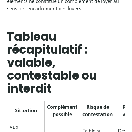
éléments ne constitue un complément de loyer au
sens de l’encadrement des loyers.
Tableau
récapitulatif :
valable,
contestable ou
interdit
Complément
Risque de
Poi
Situation
possible
contestation
véri
Vue
Faible si
Descri