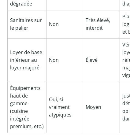
dégradée
diagno
Plan 
Sanitaires sur
Très élevé,
Non
logem
le palier
interdit
et bail
Vérifie
Loyer de base
loyer 
inférieur au
Non
Élevé
référ
loyer majoré
major
vigue
Équipements
haut de
Justifi
Oui, si
gamme
détail
vraiment
Moyen
(cuisine
obliga
atypiques
intégrée
dans l
premium, etc.)