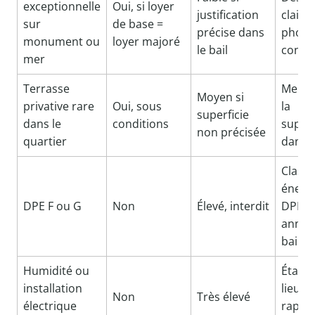
exceptionnelle
Oui, si loyer
justification
claire 
sur
de base =
précise dans
photo
monument ou
loyer majoré
le bail
conse
mer
Terrasse
Menti
Moyen si
privative rare
Oui, sous
la
superficie
dans le
conditions
superf
non précisée
quartier
dans l
Classe
énerg
DPE F ou G
Non
Élevé, interdit
DPE
annex
bail
Humidité ou
État d
installation
lieux +
Non
Très élevé
électrique
rappo