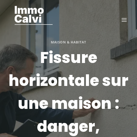
Aller
au
contenu
MAISON & HABITAT
Fissure
horizontale sur
une maison :
danger,