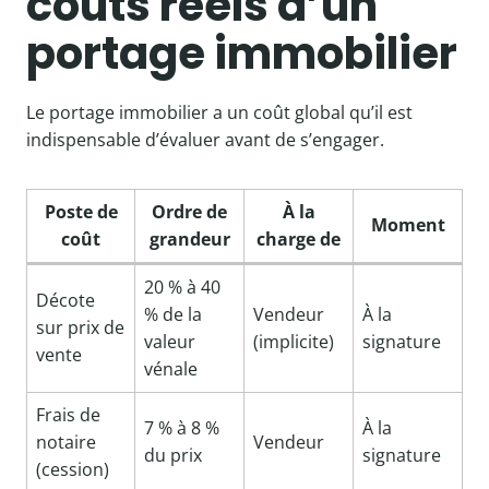
coûts réels d’un
portage immobilier
Le portage immobilier a un coût global qu’il est
indispensable d’évaluer avant de s’engager.
Poste de
Ordre de
À la
Moment
coût
grandeur
charge de
20 % à 40
Décote
% de la
Vendeur
À la
sur prix de
valeur
(implicite)
signature
vente
vénale
Frais de
7 % à 8 %
À la
notaire
Vendeur
du prix
signature
(cession)