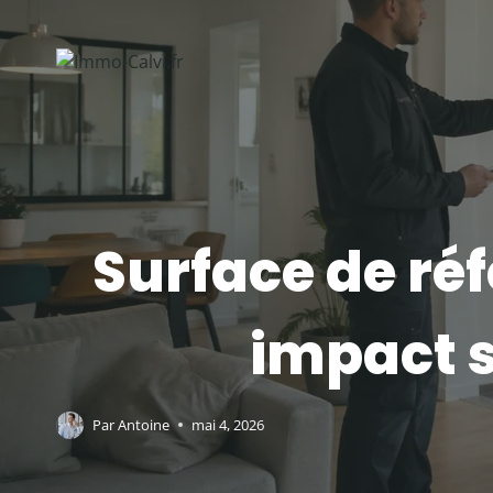
Aller
au
contenu
Surface de réf
impact s
Par
Antoine
mai 4, 2026