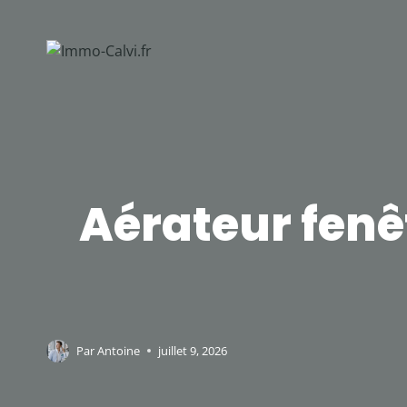
Aller
au
contenu
Aérateur fenêt
Par
Antoine
juillet 9, 2026