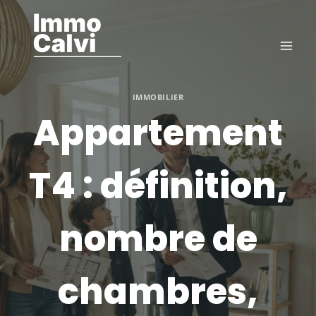
Aller
au
contenu
IMMOBILIER
Appartement
T4 : définition,
nombre de
chambres,