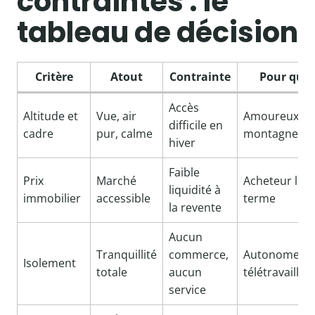
contraintes : le
tableau de décision
Critère
Atout
Contrainte
Pour qui
Accès
Altitude et
Vue, air
Amoureux de
difficile en
cadre
pur, calme
montagne
hiver
Faible
Prix
Marché
Acheteur lon
liquidité à
immobilier
accessible
terme
la revente
Aucun
Tranquillité
commerce,
Autonomes,
Isolement
totale
aucun
télétravailleu
service