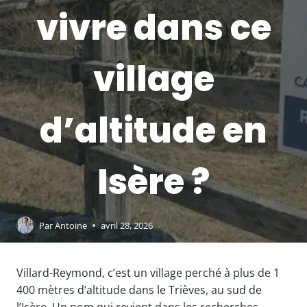
vivre dans ce
village
d’altitude en
Isère ?
Par
Antoine
avril 28, 2026
Villard-Reymond, c’est un village perché à plus de 1
400 mètres d’altitude dans le Trièves, au sud de