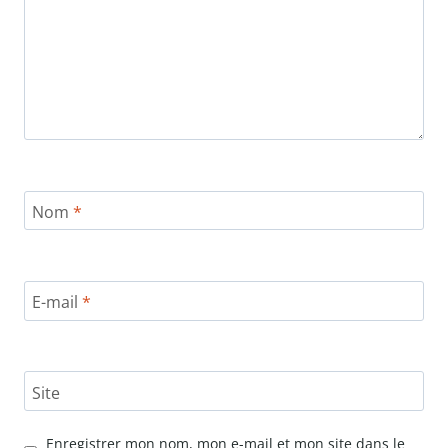
Nom
*
E-mail
*
Site
Enregistrer mon nom, mon e-mail et mon site dans le