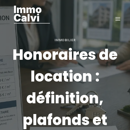
Aller
au
contenu
IMMOBILIER
Honoraires de
location :
définition,
plafonds et