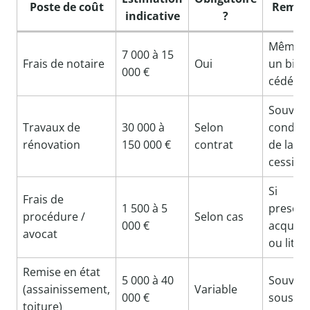
Poste de coût
Remar
indicative
?
Même p
7 000 à 15
Frais de notaire
Oui
un bien
000 €
cédé à 1
Souven
Travaux de
30 000 à
Selon
conditi
rénovation
150 000 €
contrat
de la
cession
Si
Frais de
1 500 à 5
prescri
procédure /
Selon cas
000 €
acquisit
avocat
ou litige
Remise en état
5 000 à 40
Souven
(assainissement,
Variable
000 €
sous-es
toiture)