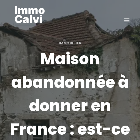
Aller
au
contenu
IMMOBILIER
Maison
abandonnée à
donner en
France : est-ce