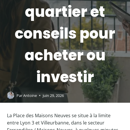
quartier et
conseils pour
acheter ou
investir
Par
Antoine
juin 29, 2026
La Place des Maisons Neuves se situe à la limite
entre Lyon 3 et Villeurbanne, dans le secteur