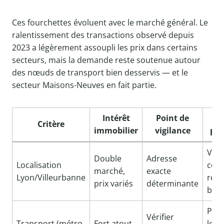
Ces fourchettes évoluent avec le marché général. Le
ralentissement des transactions observé depuis
2023 a légèrement assoupli les prix dans certains
secteurs, mais la demande reste soutenue autour
des nœuds de transport bien desservis — et le
secteur Maisons-Neuves en fait partie.
Intérêt
Point de
Co
Critère
immobilier
vigilance
pra
Vérif
Double
Adresse
Localisation
com
marché,
exacte
Lyon/Villeurbanne
réel
prix variés
déterminante
bien
Priv
Vérifier
Transport (métro,
Fort atout
les 