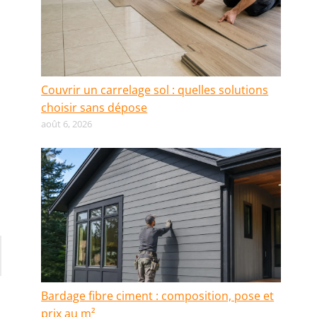
Couvrir un carrelage sol : quelles solutions
choisir sans dépose
août 6, 2026
Bardage fibre ciment : composition, pose et
prix au m²