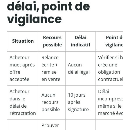
délai, point de
vigilance
Recours
Délai
Point de
Situation
possible
indicatif
vigilance
Acheteur
Relance
Vérifier si l’off
muet après
écrite +
Aucun
crée une
offre
remise
délai légal
obligation
acceptée
en vente
contractuelle
Acheteur
Délai
Aucun
10 jours
dans le
incompressibl
recours
après
délai de
même si le
possible
signature
rétractation
marché évolu
Prouver