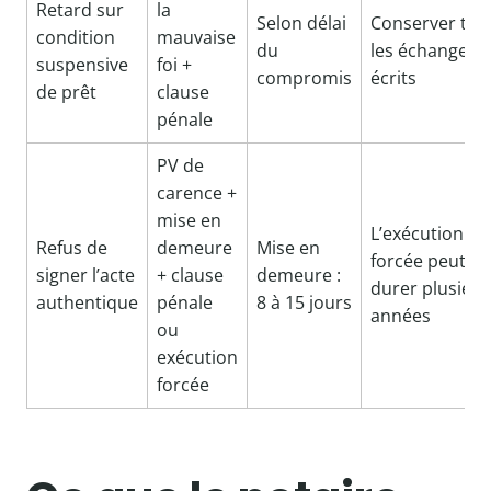
Retard sur
la
Selon délai
Conserver tou
condition
mauvaise
du
les échanges
suspensive
foi +
compromis
écrits
de prêt
clause
pénale
PV de
carence +
mise en
L’exécution
Refus de
demeure
Mise en
forcée peut
signer l’acte
+ clause
demeure :
durer plusieur
authentique
pénale
8 à 15 jours
années
ou
exécution
forcée